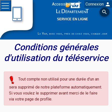
person
settings_accessibility
Accessibilité
Connexion
Saut au contenu principal
Ouvrir le menu

SERVICE EN LIGNE
Le Var, avec vous, près de chez vous, chaque jour
Conditions générales
d'utilisation du téléservice
Tout compte non utilisé pour une durée d'un an
sera supprimé de notre plateforme automatiquement.
Si vous voulez le supprimer avant merci de le faire
via votre page de profile.