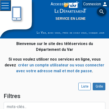
person
settings_accessibility
Accessibilité
Connexion
Saut au contenu principal
Ouvrir le menu

SERVICE EN LIGNE
Le Var, avec vous, près de chez vous, chaque jour
Bienvenue sur le site des téléservices du
Département du Var
Si vous voulez utiliser nos services en ligne, vous
devez
créer un compte utilisateur ou vous connecter
avec votre adresse mail et mot de passe
.
Liste
Grille
Filtres