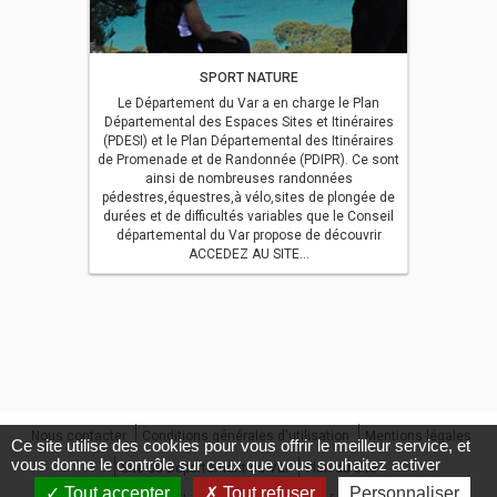
SPORT NATURE
Le Département du Var a en charge le Plan
Départemental des Espaces Sites et Itinéraires
(PDESI) et le Plan Départemental des Itinéraires
de Promenade et de Randonnée (PDIPR). Ce sont
ainsi de nombreuses randonnées
pédestres,équestres,à vélo,sites de plongée de
durées et de difficultés variables que le Conseil
départemental du Var propose de découvrir
ACCEDEZ AU SITE...
Nous contacter
Conditions générales d'utilisation
Mentions légales
Ce site utilise des cookies pour vous offrir le meilleur service, et
vous donne le contrôle sur ceux que vous souhaitez activer
Site du Département du Var
Plan du site
Tout accepter
Tout refuser
Personnaliser