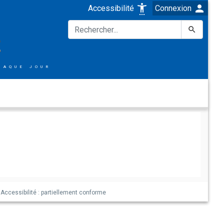
person
settings_accessibility
Accessibilité
Connexion

E
haque jour
Accessibilité : partiellement conforme